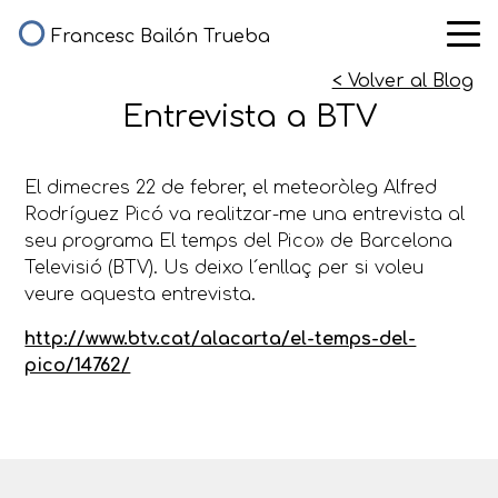
Francesc Bailón Trueba
< Volver al Blog
Entrevista a BTV
El dimecres 22 de febrer, el meteoròleg Alfred
Rodríguez Picó va realitzar-me una entrevista al
seu programa El temps del Pico» de Barcelona
Televisió (BTV). Us deixo l´enllaç per si voleu
veure aquesta entrevista.
http://www.btv.cat/alacarta/el-temps-del-
pico/14762/