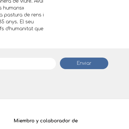
nera de viure. Avui
ers humans»
 pastura de rens i
5 anys. El seu
ufs d’humanitat que
Miembro y colaborador de