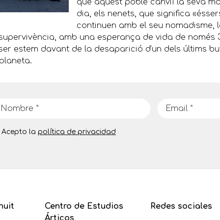
que aquest poble canviï la seva ma
dia, els nenets, que significa «éss
continuen amb el seu nomadisme, la
va supervivència, amb una esperança de vida de només 3
otser estem davant de la desaparició d’un dels últims b
planeta.
Acepto la
política de privacidad
nuit
Centro de Estudios
Redes sociales
Árticos