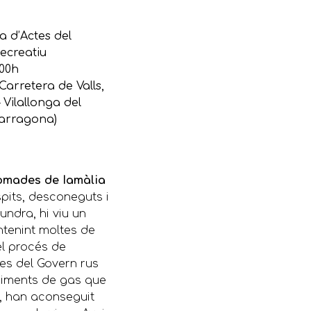
la d’Actes del
ecreatiu
.00h
Carretera de Valls,
– Vilallonga del
arragona)
nòmades de Iamàlia
pits, desconeguts i
undra, hi viu un
ntenint moltes de
el procés de
ues del Govern rus
ciments de gas que
a, han aconseguit