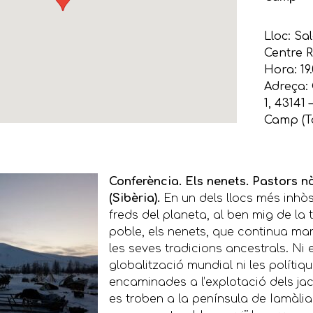
Lloc: Sa
Centre R
Hora: 19
Adreça:
1, 43141 
Camp (T
Conferència. Els nenets. Pastors 
(Sibèria).
En un dels llocs més inhòs
freds del planeta, al ben mig de la t
poble, els nenets, que continua ma
les seves tradicions ancestrals. Ni 
globalització mundial ni les polítiq
encaminades a l’explotació dels ja
es troben a la península de Iamàli