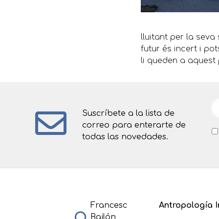
lluitant per la se
futur és incert i p
li queden a aquest 
Suscríbete a la lista de
correo para enterarte de
todas las novedades.
Francesc
Antropología I
Bailón