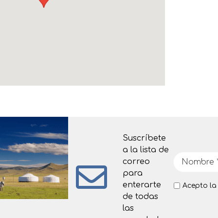
Suscríbete
a la lista de
correo
para
enterarte
Acepto l
de todas
las