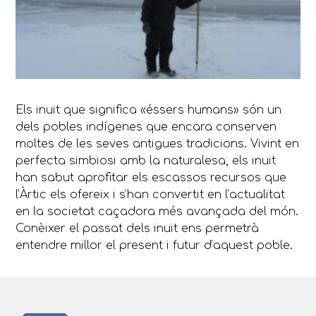
Els inuit que significa «éssers humans» són un
dels pobles indígenes que encara conserven
moltes de les seves antigues tradicions. Vivint en
perfecta simbiosi amb la naturalesa, els inuit
han sabut aprofitar els escassos recursos que
l’Àrtic els ofereix i s’han convertit en l’actualitat
en la societat caçadora més avançada del món.
Conèixer el passat dels inuit ens permetrà
entendre millor el present i futur d’aquest poble.