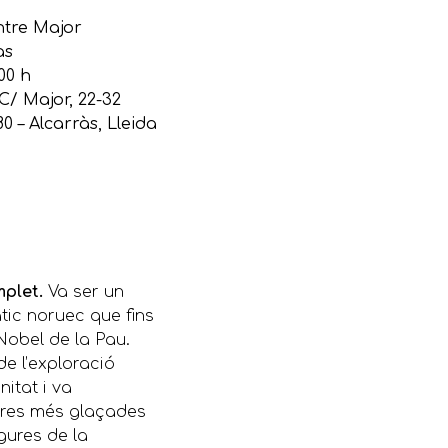
ntre Major
às
00 h
C/ Major, 22-32
80 – Alcarràs, Lleida
mplet.
Va ser un
àtic noruec que fins
Nobel de la Pau.
de l’exploració
nitat i va
erres més glaçades
gures de la