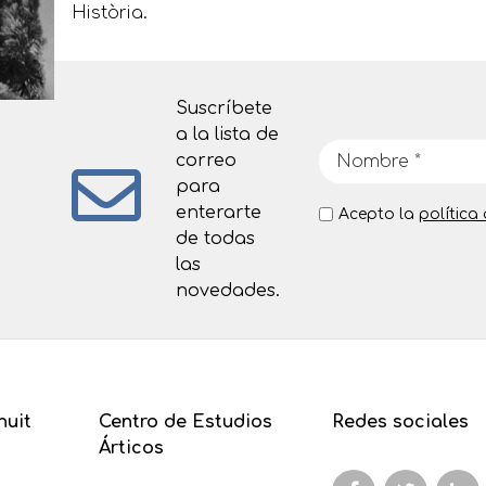
Història.
Suscríbete
a la lista de
correo
para
enterarte
Acepto la
política
de todas
las
novedades.
nuit
Centro de Estudios
Redes sociales
Árticos