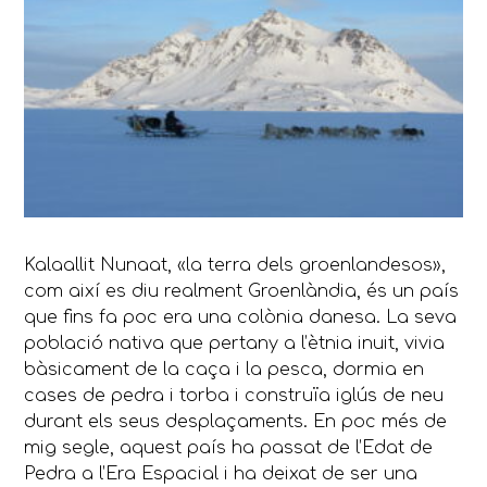
Kalaallit
Nuna
at
, «
la terra dels
groenlandesos
»,
com
així es diu
realment
Groenlàndia,
és un país
que
fins
fa
poc era
una colònia
danesa.
La seva
població
nativa que
pertany
a l’ètnia
inuit
, vivia
bàsicament
de la caça
i la pesca,
dormia
en
cases de
pedra i
torba
i
construïa
iglús
de neu
durant els seus
desplaçaments.
En poc
més de
mig
segle,
aquest país ha
passat
de l’Edat
de
Pedra a
l’Era
Espacial i
ha deixat de ser
una