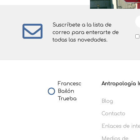
Suscríbete a la lista de
correo para enterarte de
todas las novedades.
Francesc
Antropología I
Bailón
Trueba
Blog
Contacto
Enlaces de int
Medios de