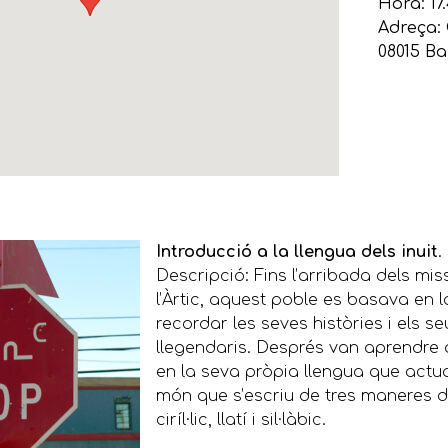
Hora: 17.
Adreça:
08015 B
Introducció a la llengua dels inuit
.
Descripció: Fins l’arribada dels mis
l’Àrtic, aquest poble es basava en l
recordar les seves històries i els s
llegendaris. Després van aprendre a 
en la seva pròpia llengua que actua
món que s’escriu de tres maneres di
ciríl·lic, llatí i sil·làbic.