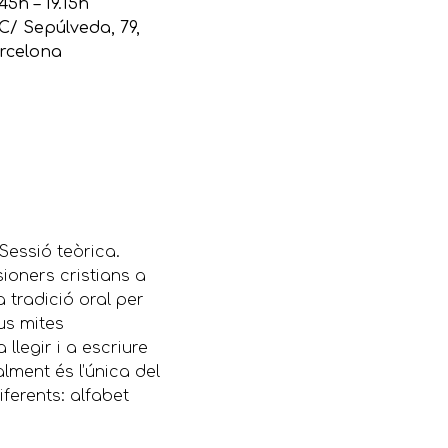
45h – 19.15h
C/ Sepúlveda, 79,
arcelona
 Sessió teòrica.
sioners cristians a
a tradició oral per
eus mites
llegir i a escriure
lment és l’única del
ferents: alfabet