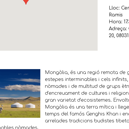
Lloc: Ce
Ramis
Hora: 17
Adreça: 
20, 0803
Mongòlia, és una regió remota de g
estepes interminables i cels infinits
nòmades i de multitud de grups ètn
d’encreuament de cultures i religio
gran varietat d’ecosistemes.
Envolt
Mongòlia és una terra mítica i lleg
temps del famós Genghis Khan i en
arrelades tradicions budistes tibe
 pobles nòmades.