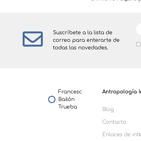
Suscríbete a la lista de
correo para enterarte de
todas las novedades.
Francesc
Antropología I
Bailón
Trueba
Blog
Contacto
Enlaces de int