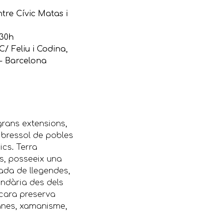
ntre Cívic Matas i
.30h
C/ Feliu i Codina,
1- Barcelona
rans extensions,
, bressol de pobles
ics.
Terra
ns, posseeix una
ada de llegendes,
endària des dels
cara preserva
tanes, xamanisme,