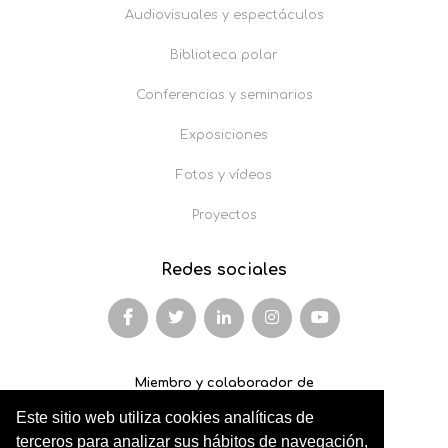
Audiovisuales y espectáculos
Biblioteca polar
Conferencias y seminarios
Exposiciones
Fotos y vídeos
Proyectos
Redes sociales
Miembro y colaborador de
Este sitio web utiliza cookies analíticas de
AFOPA
terceros para analizar sus hábitos de navegación,