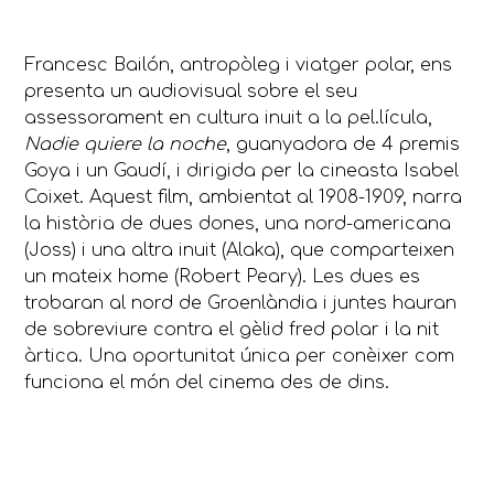
Francesc Bailón, antropòleg i viatger polar, ens
presenta un audiovisual sobre el seu
assessorament en cultura inuit a la pel.lícula,
Nadie quiere la noche
, guanyadora de 4 premis
Goya i un Gaudí, i dirigida per la cineasta Isabel
Coixet. Aquest film, ambientat al 1908-1909, narra
la història de dues dones, una nord-americana
(Joss) i una altra inuit (Alaka), que comparteixen
un mateix home (Robert Peary). Les dues es
trobaran al nord de Groenlàndia i juntes hauran
de sobreviure contra el gèlid fred polar i la nit
àrtica. Una oportunitat única per conèixer com
funciona el món del cinema des de dins.