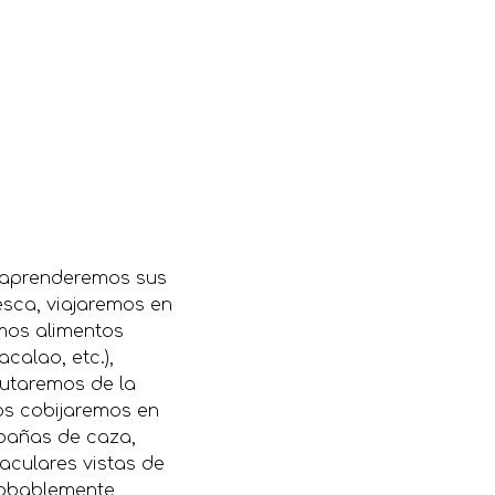
, aprenderemos sus
sca, viajaremos en
emos alimentos
acalao, etc.),
rutaremos de la
os cobijaremos en
abañas de caza,
aculares vistas de
Probablemente