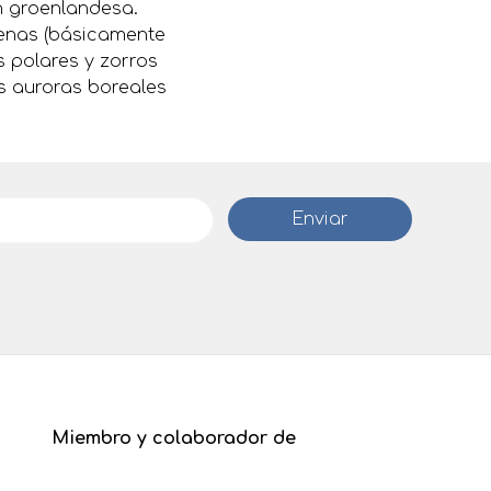
n groenlandesa.
lenas (básicamente
s polares y zorros
s auroras boreales
Miembro y colaborador de