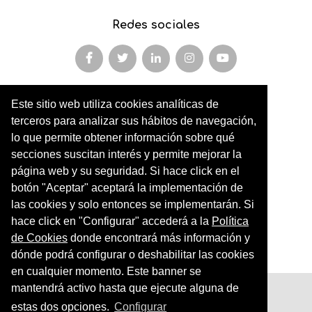
Redes sociales
Este sitio web utiliza cookies analíticas de
Miembro y colaborador de
terceros para analizar sus hábitos de navegación,
AFOPA
lo que permite obtener información sobre qué
secciones suscitan interés y permite mejorar la
Arqueonet
página web y su seguridad. Si hace click en el
botón "Aceptar" aceptará la implementación de
CER ARTIC
las cookies y solo entonces se implementarán. Si
Institut de Cultures Americanes Antigues
hace click en "Configurar" accederá a la
Política
de Cookies
donde encontrará más información y
Sociedad Geográfica Española
dónde podrá configurar o deshabilitar las cookies
en cualquier momento. Este banner se
mantendrá activo hasta que ejecute alguna de
Aviso legal
estas dos opciones.
Configurar