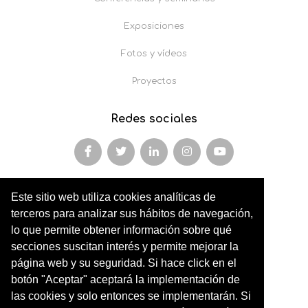
Exposiciones
Fotos y vídeos
Proyectos
Redes sociales
Este sitio web utiliza cookies analíticas de
Miembro y colaborador de
terceros para analizar sus hábitos de navegación,
AFOPA
lo que permite obtener información sobre qué
secciones suscitan interés y permite mejorar la
Arqueonet
página web y su seguridad. Si hace click en el
botón "Aceptar" aceptará la implementación de
CER ARTIC
las cookies y solo entonces se implementarán. Si
Institut de Cultures Americanes Antigues