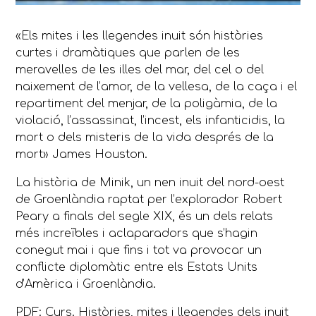
«Els mites i les llegendes inuit són històries
curtes i dramàtiques que parlen de les
meravelles de les illes del mar, del cel o del
naixement de l’amor, de la vellesa, de la caça i el
repartiment del menjar, de la poligàmia, de la
violació, l’assassinat, l’incest, els infanticidis, la
mort o dels misteris de la vida després de la
mort» James Houston.
La història de Minik, un nen inuit del nord-oest
de Groenlàndia raptat per l’explorador Robert
Peary a finals del segle XIX, és un dels relats
més increïbles i aclaparadors que s’hagin
conegut mai i que fins i tot va provocar un
conflicte diplomàtic entre els Estats Units
d’Amèrica i Groenlàndia.
PDF: Curs. Històries, mites i llegendes dels inuit