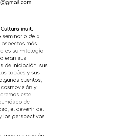
b@gmail.com
Cultura inuit.
e seminario de 5
s aspectos más
mo es su mitología,
mo eran sus
s de iniciación, sus
 los tabúes y sus
 algunos cuentos,
 cosmovisión y
zaremos este
raumático de
oso, el devenir del
y las perspectivas