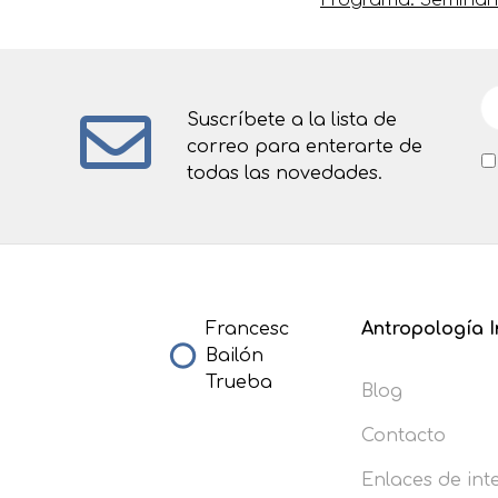
Programa: Seminario
Suscríbete a la lista de
correo para enterarte de
todas las novedades.
Francesc
Antropología I
Bailón
Trueba
Blog
Contacto
Enlaces de int