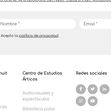
 online. Antropología del hielo. Cultura inuit. Mitologí
Acepto la
política de privacidad
nuit
Centro de Estudios
Redes sociales
Árticos
Audiovisuales y
espectáculos
erés
Biblioteca polar