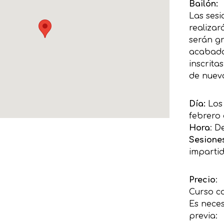
Bailón:
Las sesi
realizar
serán g
acabada
inscrita
de nuevo
Día:
Los
febrero 
Hora
: D
Sesione
imparti
Precio
:
Curso c
Es neces
previa: