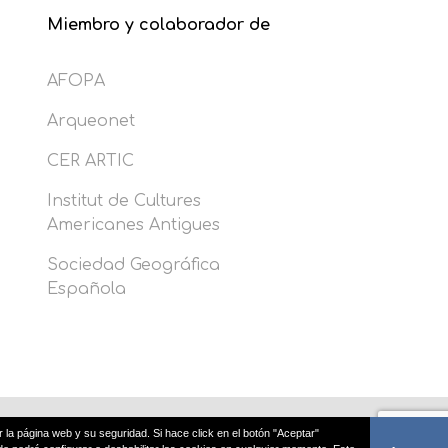
Miembro y colaborador de
AFOPA
Arqueonet
CER ARTIC
Institut de Cultures
Americanes Antigues
Sociedad Geográfica
Española
r la página web y su seguridad. Si hace click en el botón "Aceptar"
ies