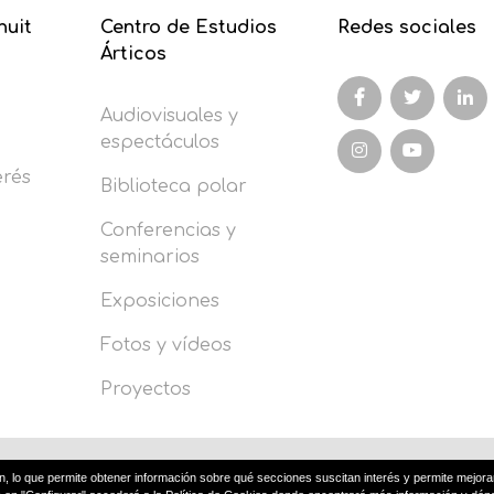
nuit
Centro de Estudios
Redes sociales
Árticos
Audiovisuales y
espectáculos
erés
Biblioteca polar
Conferencias y
seminarios
Exposiciones
Fotos y vídeos
Proyectos
ón, lo que permite obtener información sobre qué secciones suscitan interés y permite mejora
iso legal
Política de privacidad
Política de cook