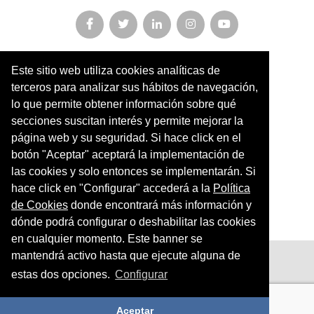
Este sitio web utiliza cookies analíticas de
Miembro y colaborador de
terceros para analizar sus hábitos de navegación,
AFOPA
lo que permite obtener información sobre qué
secciones suscitan interés y permite mejorar la
Arqueonet
página web y su seguridad. Si hace click en el
botón "Aceptar" aceptará la implementación de
CER ARTIC
las cookies y solo entonces se implementarán. Si
Institut de Cultures Americanes Antigues
hace click en "Configurar" accederá a la
Política
de Cookies
donde encontrará más información y
Sociedad Geográfica Española
dónde podrá configurar o deshabilitar las cookies
en cualquier momento. Este banner se
mantendrá activo hasta que ejecute alguna de
Aviso legal
estas dos opciones.
Configurar
Política de privacidad
Política de cookies
Aceptar