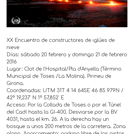
XX Encuentro de constructores de iglúes de
nieve
Días: sábado 20 febrero y domingo 21 de febrero
2016
Lugar: Clot de l’Hospital/Pla d’Anyella (Término
Municipal de Toses /La Molina). Pirineu de
Girona.
Coordenadas: UTM 31T 4 14 645E 46 85 979N /
42º 19,237′ N 1º 57,852′ E
Acceso: Por la Collada de Toses o por el Túnel
del Cadí hasta la GI-400. Desviarse por la BV
4031, hasta el km. 26. A la derecha hay un
bosque a unos 200 metros de la carretera. Zona
plana. Aparcamiento: parking libre de las pistas