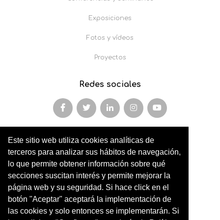
Exposiciones
Fotos y vídeos
Proyectos
Redes sociales
Este sitio web utiliza cookies analíticas de
Miembro y colaborador de
terceros para analizar sus hábitos de navegación,
AFOPA
lo que permite obtener información sobre qué
secciones suscitan interés y permite mejorar la
Arqueonet
página web y su seguridad. Si hace click en el
botón "Aceptar" aceptará la implementación de
CER ARTIC
las cookies y solo entonces se implementarán. Si
Institut de Cultures Americanes Antigues