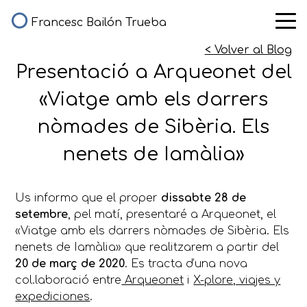
Francesc Bailón Trueba
< Volver al Blog
Presentació a Arqueonet del
«Viatge amb els darrers
nòmades de Sibèria. Els
nenets de Iamàlia»
Us informo que el proper
dissabte 28 de
setembre
, pel matí, presentaré a Arqueonet, el
«Viatge amb els darrers nòmades de Sibèria. Els
nenets de Iamàlia» que realitzarem a partir del
20 de març de 2020
. Es tracta d’una nova
col.laboració entre
Arqueonet
i
X-plore, viajes y
expediciones
.