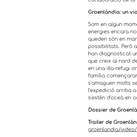
col·laboració de la
Groenlàndia: un via
Som en algun moment
energies encara no 
queden són en mans
possibilitats. Però
han diagnosticat un
que creix al nord de
en una illa-refugi o
família començaran 
s’amaguen molts s
l’expedició arriba 
s’estén d’oceà en o
Dossier de Groenl
Trailer de Groenlà
groenlandia/video/