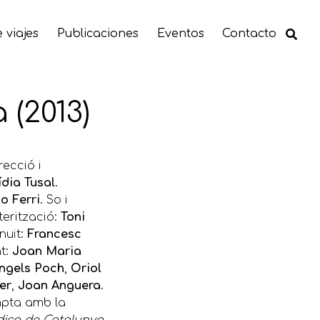
 viajes
Publicaciones
Eventos
Contacto
 (2013)
recció i
ídia Tusal
.
o Ferri
. So i
terització:
Toni
nuit:
Francesc
t:
Joan Maria
ngels Poch
,
Oriol
er
,
Joan Anguera
.
ompta amb la