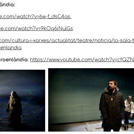
àndia:
be.com/watch?v=6w-f_dsC4qs
be.com/watch?v=9kOq6iNulGs
com/cultura-i-xarxes/actualitat/teatre/noticia/la-sala-t
enlandia
Groenlàndia
:
https://www.youtube.com/watch?v=cfQ