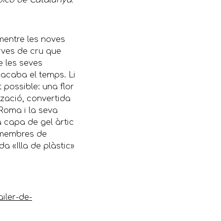
dico de Catalunya.
 mentre les noves
erves de cru que
e les seves
 acaba el temps. Li
 possible: una flor
ització, convertida
 Roma i la seva
a capa de gel àrtic
 membres de
a «Illa de plàstic»
iler-de-