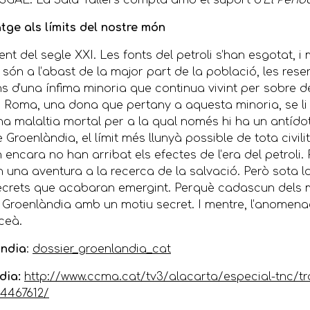
 SGAE. La Sala Tallers compta amb el suport d’
El Perió
tge als límits del nostre món
 del segle XXI. Les fonts del petroli s’han esgotat, i
són a l’abast de la major part de la població, les res
 d’una ínfima minoria que continua vivint per sobre d
 a Roma, una dona que pertany a aquesta minoria, se li
a malaltia mortal per a la qual només hi ha un antídot
 Groenlàndia, el límit més llunyà possible de tota civil
n encara no han arribat els efectes de l’era del petroli.
una aventura a la recerca de la salvació. Però sota l
ecrets que acabaran emergint. Perquè cadascun dels
a Groenlàndia amb un motiu secret. I mentre, l’anomenad
ceà.
àndia
:
dossier_groenlandia_cat
ndia:
http://www.ccma.cat/tv3/alacarta/especial-tnc/tra
4467612/