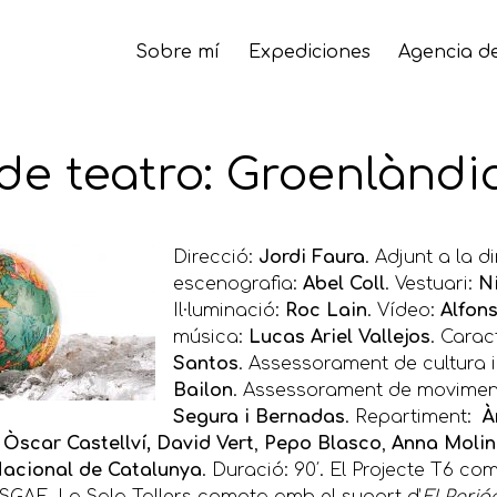
Sobre mí
Expediciones
Agencia de
e teatro: Groenlàndia
Direcció:
Jordi Faura
. Adjunt a la di
escenografia:
Abel Coll
. Vestuari:
N
Il·luminació:
Roc Lain
. Vídeo:
Alfons
música:
Lucas Ariel Vallejos
. Carac
Santos
. Assessorament de cultura i
Bailon
. Assessorament de movimen
Segura i Bernadas
. Repartiment:
À
,
Òscar Castellví, David Vert
,
Pepo Blasco
,
Anna Molin
Nacional de Catalunya
. Duració: 90′. El Projecte T6 c