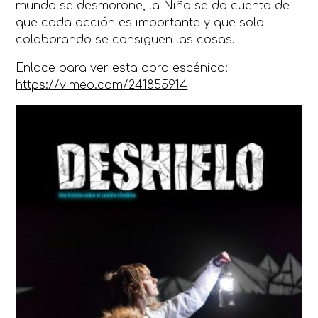
mundo se desmorone, la Niña se da cuenta de
que cada acción es importante y que solo
colaborando se consiguen las cosas.
Enlace para ver esta obra escénica:
https://vimeo.com/241855914